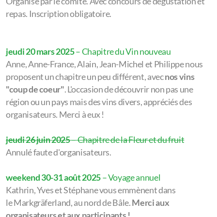
Organisé par le comité. Avec concours de dégustation et
Sommaire 2024
repas. Inscription obligatoire.
Terrasses du Larzac 2024
jeudi 20 mars 2025
– Chapitre du Vin nouveau
Beaujolais 2024
Anne, Anne-France, Alain, Jean-Michel et Philippe nous
proposent un chapitre un peu différent, avec
nos vins
"coup de coeur"
. L'occasion de découvrir non pas une
région ou un pays mais des vins divers, appréciés des
organisateurs. Merci à eux !
jeudi 26 juin 2025
– Chapitre de la Fleur et du fruit
Annulé faute d'organisateurs.
Comité
Compte CCP
weekend 30-31 août 2025
– Voyage annuel
Kathrin, Yves et Stéphane vous emmènent dans
Organisation d'un chapitre
le Markgräferland, au nord de Bâle.
Merci aux
organisateurs et aux participants !