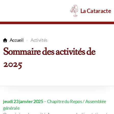
La Cataracte
Accueil
Activités
2026
Sommaire des activités de
Sommaire 2026
2025
2025
Sommaire 2025
Markgräferland 2025
jeudi 23 janvier 2025
– Chapitre du Repos / Assemblée
2024
générale