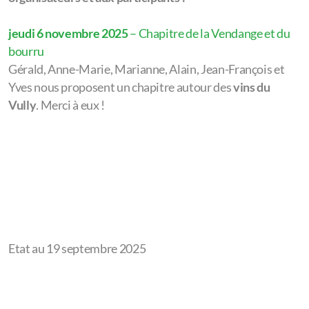
Vade-mecum
jeudi 6 novembre 2025
– Chapitre de la Vendange et du
Anciens chapitres
bourru
Gérald, Anne-Marie, Marianne, Alain, Jean-François et
Organisation d'un voyage
Yves nous proposent un chapitre autour des
vins du
Vade-mecum
Vully
. Merci à eux !
Statuts
PV AG dès 2010
Archives 2026
Etat au 19 septembre 2025
Assemblée Générale - Chapitre du Repos
Archives 2025