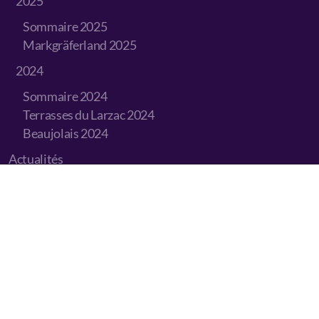
2025
Sommaire 2025
Markgräferland 2025
2024
Sommaire 2024
Terrasses du Larzac 2024
Beaujolais 2024
Actualités
Cours d'initiation
Administration
Comité
Compte CCP
Organisation d'un chapitre
Vade-mecum
Anciens chapitres